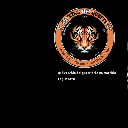
© il cerchio dei guerrieri è un marchio
registrato
CONTATTACI:
338.876.33.44
-
ale
ilcerchiodeiguerrieri@gmail.com