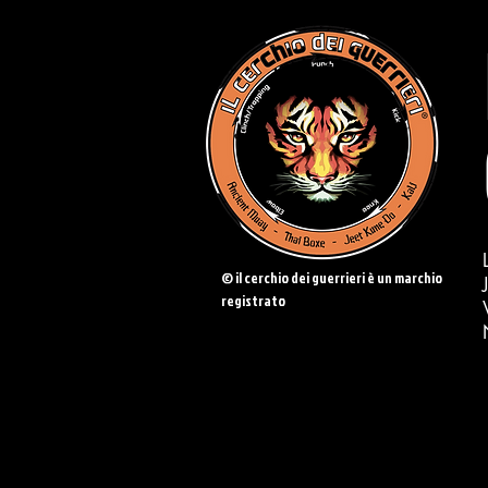
© il cerchio dei guerrieri è un marchio
registrato
CONTATTACI:
338.876.33.44
-
ale
ilcerchiodeiguerrieri@gmail.com