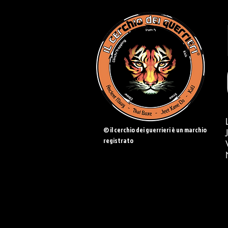
© il cerchio dei guerrieri è un marchio
registrato
CONTATTACI:
338.876.33.44
-
ale
ilcerchiodeiguerrieri@gmail.com