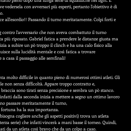
ntatto pieno dopo una lunga serie di squalifiche nel light. E' 
e vedersela con avversari più esperti, pertanto l'obiettivo è di 
o. 
nce all'esordio!! Passando il turno meritatamente. Colpi forti e 
ng contro l'avversario che non aveva combattuto il turno 
a più riposato. Gabriel fatica a prendere le distanze giusta ma 
izia a subire un pò troppo il clinch e ha una calo fisico alla 
isce sulla lucidità mentale e così fatica a trovare 
 a casa il passaggio alle semfinali!
ta molto difficile in quanto pieno di numerosi ottimi atleti. Gli 
e non senza difficoltà. Appare troppo contratto e, 
i braccia sono tirati senza precisione e sembra un pò stanco. 
 infatti dalla seconda inizia a mettere a segno un ottimo lavoro 
anno passare meritatamente il turno,
 fortuna ha la sua importanza.
isogna cogliere anche gli aspetti positivi) trova un atleta 
erza serie) che infatti vincerà a mani basse il torneo. Quindi, 
ti da un atleta così bravo che da un colpo a caso.