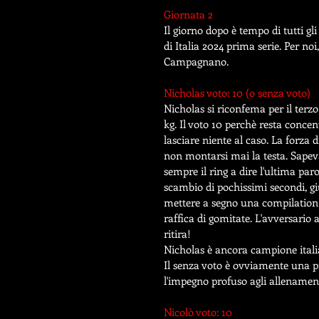
Giornata 2
Il giorno dopo è tempo di tutti g
di Italia 2024 prima serie. Per noi
Campagnano.
Nicholas voto: 10 (o senza voto)
Nicholas si riconfema per il terz
kg. Il voto 10 perchè resta concen
lasciare niente al caso. La forza d
non montarsi mai la testa. Sapeva
sempre il ring a dire l'ultima par
scambio di pochissimi secondi, giu
mettere a segno una compilation di
raffica di gomitate. L'avversario 
ritira! 
Nicholas è ancora campione italia
Il senza voto è ovviamente una pr
l'impegno profuso agli allename
Nicolò voto: 10