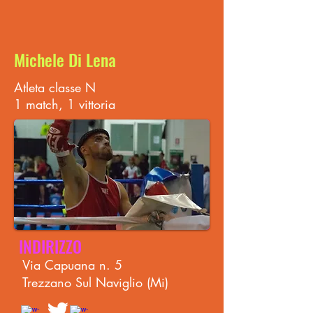
Michele Di Lena
Atleta classe N
1 match, 1 vittoria
INDIRIZZO
Via Capuana n. 5
Trezzano Sul Naviglio (Mi)