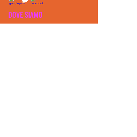
DOVE SIAMO
Orari reception
lu-gi 18.30-21
© il cerchio dei guerrieri è un marchio
registrato